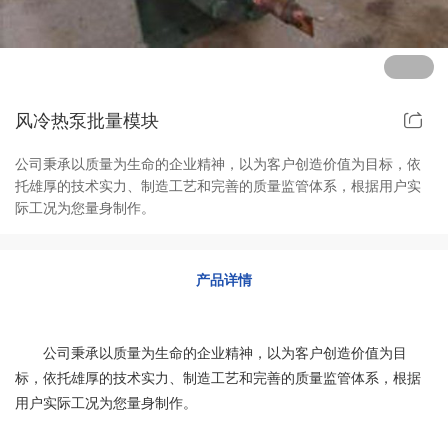
其他定制系列
招聘岗位
售后服务
风冷热泵批量模块
公司秉承以质量为生命的企业精神，以为客户创造价值为目标，依
托雄厚的技术实力、制造工艺和完善的质量监管体系，根据用户实
际工况为您量身制作。
产品详情
公司秉承以质量为生命的企业精神，以为客户创造价值为目
标，依托雄厚的技术实力、制造工艺和完善的质量监管体系，根据
用户实际工况为您量身制作。