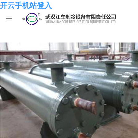
开云手机站登入
开云手机站登入
产品中心
关于我们
开云手机站登入-开云online(中国)
开云手机站登入
化工系列
开云手机站登入
合作伙伴
空调系列
荣誉资质
开云手机站登入
人员招聘
冷冻系列
发展历程
行业新闻
开云手机站登入-开云online(中国)
热泵系列
组织结构
业绩考核
食品系列
样本手册
员工发展
在线留言