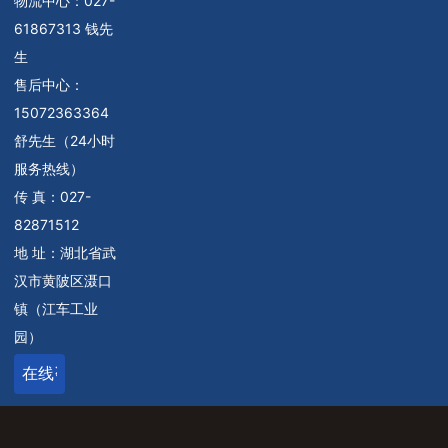
物流中心：
027-
61867313 钱先
生
售后中心：
15072363364
舒先生（24小时
服务热线）
传 真：027-
82871512
地 址：湖北省武
汉市黄陂区滠口
镇（江车工业
园）
在线咨询