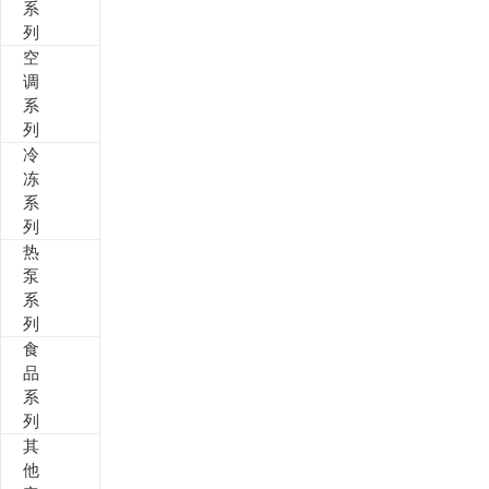
系
列
空
调
系
列
冷
冻
系
列
热
泵
系
列
食
品
系
列
其
他