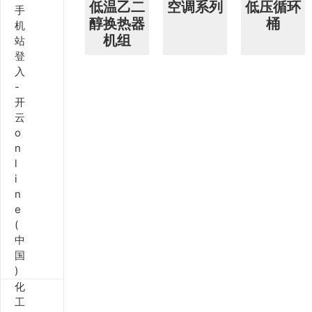
低温乙二
空调系列
低压循环
手
醇换热器
桶
机
其他定制系列
招聘岗位
机组
站
登
售后服务
入
-
开
云
o
n
l
i
n
e
(
中
国
)
化
工