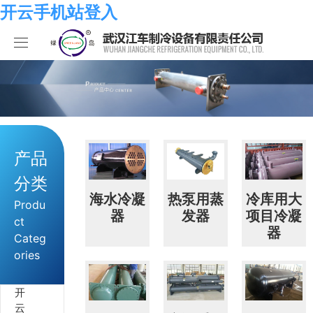
开云手机站登入
开云手机站登入
产品中心
关于我们
开云手机站登入-开云online(中国)
产品
开云手机站登入
化工系列
开云手机站登入
分类
合作伙伴
空调系列
荣誉资质
开云手机站登入
海水冷凝
热泵用蒸
冷库用大
Produ
器
发器
项目冷凝
ct
器
人员招聘
冷冻系列
发展历程
行业新闻
Categ
ories
开云手机站登入-开云online(中国)
热泵系列
组织结构
业绩考核
开
食品系列
样本手册
员工发展
在线留言
云