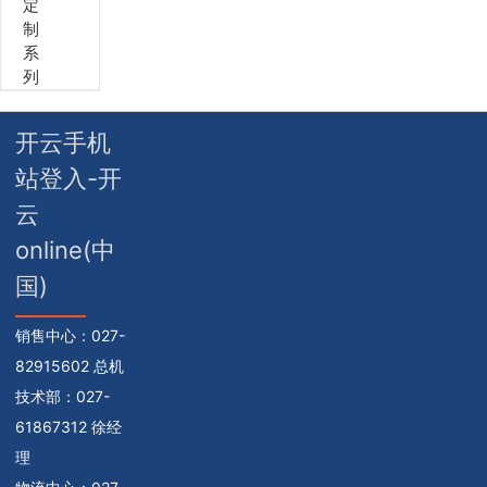
定
制
系
列
开云手机
站登入-开
云
online(中
国)
销售中心：
027-
82915602 总机
技术部：
027-
61867312 徐经
理