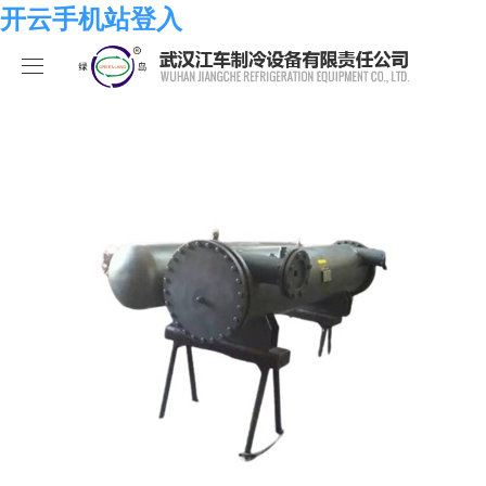
开云手机站登入
开云手机站登入
产品中心
关于我们
开云手机站登入-开云online(中国)
开云手机站登入
化工系列
开云手机站登入
合作伙伴
空调系列
荣誉资质
开云手机站登入
人员招聘
冷冻系列
发展历程
行业新闻
开云手机站登入-开云online(中国)
热泵系列
组织结构
业绩考核
食品系列
样本手册
员工发展
在线留言