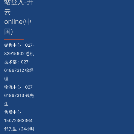
站登入-开
云
online(中
国)
销售中心：
027-
82915602 总机
技术部：
027-
61867312 徐经
理
物流中心：
027-
61867313 钱先
生
售后中心：
15072363364
舒先生（24小时