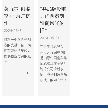
英特尔“创客
“具品牌影响
空间”落户杭
力的两器制
州
造商风光依
旧”
2024-05-21
2024-05-21
打造一个服务于创
客的先进平台，为
开云手机站登入-
拥有梦想的年轻人
开云online(中国)
提供创业需要的服
是由原中国南车集
务
团武汉江岸车辆厂
制冷公司经过改
制、股份制改造后
新成立的独立法人